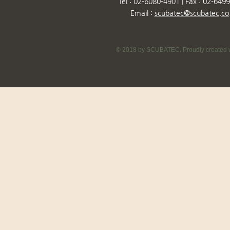
Tel : 02-6080-4901 | Fax : 02-649
Email :
scubatec@scubatec.co.
© 2018 by SCUBATEC. Proudly created w