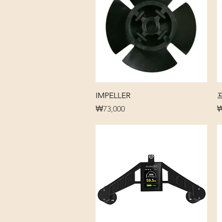
제품보기
IMPELLER
프
가격
₩73,000
₩