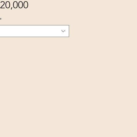
20,000
가
격
*