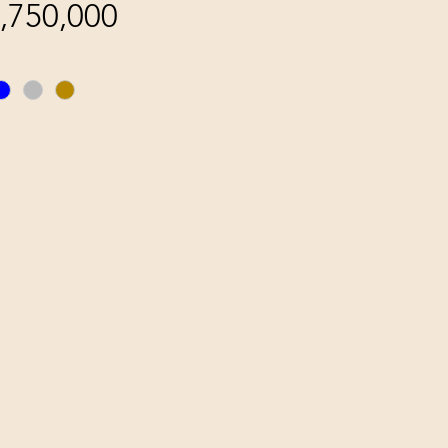
,750,000
가
격