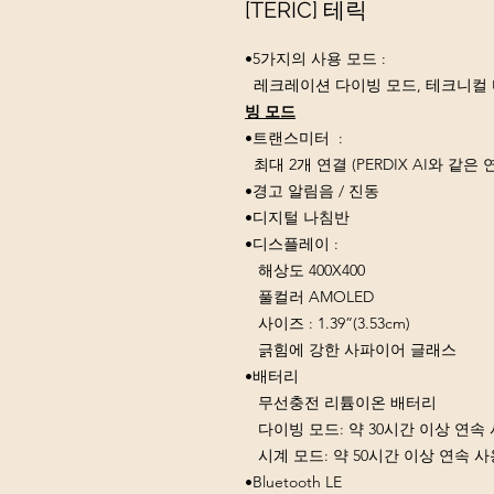
[TERIC] 테릭
•5가지의 사용 모드 :
레크레이션 다이빙 모드, 테크니컬 다
빙 모드
•트랜스미터 :
최대 2개 연결 (PERDIX AI와 같은
•경고 알림음 / 진동
•디지털 나침반
•디스플레이 :
해상도 400X400
풀컬러 AMOLED
사이즈 : 1.39”(3.53cm)
긁힘에 강한 사파이어 글래스
•배터리
무선충전 리튬이온 배터리
다이빙 모드: 약 30시간 이상 연속
시계 모드: 약 50시간 이상 연속 사
•Bluetooth LE